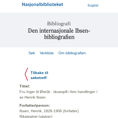
English
Bibliografi
Den internasjonale Ibsen-
bibliografien
Søk
Verkliste
Om bibliografien
Tilbake til
søketreff
Tittel:
Fru Inger til Østråt : skuespill i fem handlinger /
av Henrik Ibsen
Forfatter/person:
Ibsen, Henrik, 1828-1906 (forfatter)
Riksteatret (utgiver)