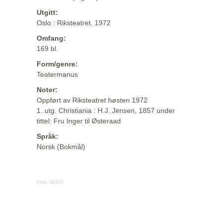
Utgitt:
Oslo : Riksteatret, 1972
Omfang:
169 bl.
Form/genre:
Teatermanus
Noter:
Oppført av Riksteatret høsten 1972
1. utg. Christiania : H.J. Jensen, 1857 under
tittel: Fru Inger til Østeraad
Språk:
Norsk (Bokmål)
Kilde:
MODS