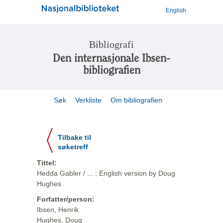
English
Bibliografi
Den internasjonale Ibsen-
bibliografien
Søk
Verkliste
Om bibliografien
Tilbake til
søketreff
Tittel:
Hedda Gabler / ... ; English version by Doug
Hughes
Forfatter/person:
Ibsen, Henrik
Hughes, Doug