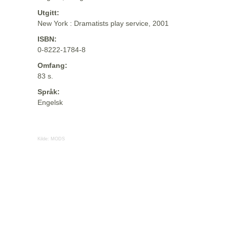
Utgitt:
New York : Dramatists play service, 2001
ISBN:
0-8222-1784-8
Omfang:
83 s.
Språk:
Engelsk
Kilde:
MODS