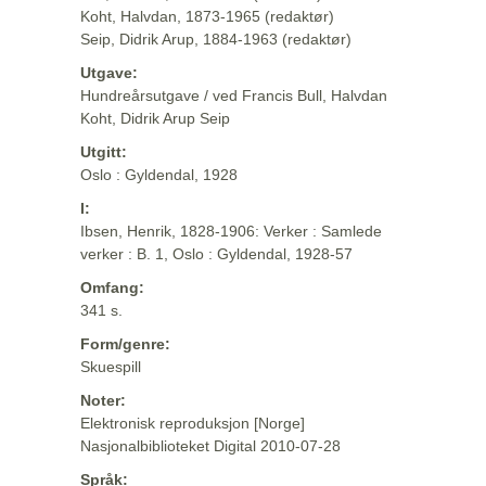
Koht, Halvdan, 1873-1965 (redaktør)
Seip, Didrik Arup, 1884-1963 (redaktør)
Utgave:
Hundreårsutgave / ved Francis Bull, Halvdan
Koht, Didrik Arup Seip
Utgitt:
Oslo : Gyldendal, 1928
I:
Ibsen, Henrik, 1828-1906: Verker : Samlede
verker : B. 1, Oslo : Gyldendal, 1928-57
Omfang:
341 s.
Form/genre:
Skuespill
Noter:
Elektronisk reproduksjon [Norge]
Nasjonalbiblioteket Digital 2010-07-28
Språk: