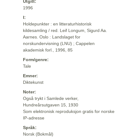
Utgitt:
1996
I:
Holdepunkter : en litteraturhistorisk
kildesamling / red. Leif Longum, Sigurd Aa.
Aarnes. Oslo : Landslaget for
norskundervisning (LNU) ; Cappelen
akademisk forl., 1996, 85
Form/genre:
Tale
Emner:
Diktekunst
Noter:
Også trykt i Samlede verker,
Hundreårsutgaven 15, 1930
Som elektronisk reproduksjon gratis for norske
IP-adresse
Språk:
Norsk (Bokmål)