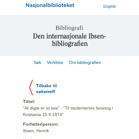
English
Bibliografi
Den internasjonale Ibsen-
bibliografien
Søk
Verkliste
Om bibliografien
Tilbake til
søketreff
Tittel:
"At digte er at see" : "Til studentenes fanetog i
Kristiania 10.9.1874"
Forfatter/person:
Ibsen, Henrik