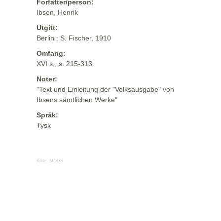
Forfatter/person:
Ibsen, Henrik
Utgitt:
Berlin : S. Fischer, 1910
Omfang:
XVI s., s. 215-313
Noter:
"Text und Einleitung der "Volksausgabe" von
Ibsens sämtlichen Werke"
Språk:
Tysk
Kilde:
MODS