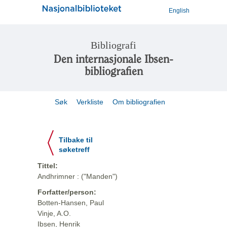
English
Bibliografi
Den internasjonale Ibsen-
bibliografien
Søk
Verkliste
Om bibliografien
Tilbake til
søketreff
Tittel:
Andhrimner : ("Manden")
Forfatter/person:
Botten-Hansen, Paul
Vinje, A.O.
Ibsen, Henrik