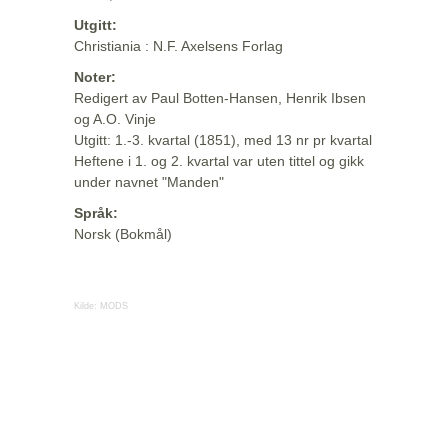
Utgitt:
Christiania : N.F. Axelsens Forlag
Noter:
Redigert av Paul Botten-Hansen, Henrik Ibsen
og A.O. Vinje
Utgitt: 1.-3. kvartal (1851), med 13 nr pr kvartal
Heftene i 1. og 2. kvartal var uten tittel og gikk
under navnet "Manden"
Språk:
Norsk (Bokmål)
Kilde:
MODS