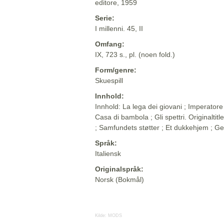
editore, 1959
Serie:
I millenni. 45, II
Omfang:
IX, 723 s., pl. (noen fold.)
Form/genre:
Skuespill
Innhold:
Innhold: La lega dei giovani ; Imperatore 
Casa di bambola ; Gli spettri. Originaltit
; Samfundets støtter ; Et dukkehjem ; 
Språk:
Italiensk
Originalspråk:
Norsk (Bokmål)
Kilde:
MODS