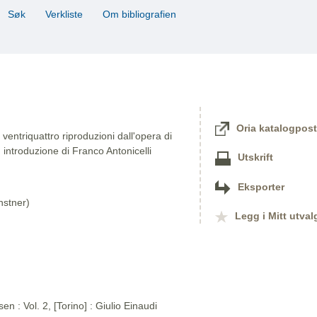
Søk
Verkliste
Om bibliografien
Oria katalogpost
entriquattro riproduzioni dall'opera di
 introduzione di Franco Antonicelli
Utskrift
Eksporter
nstner)
Legg i Mitt utval
n : Vol. 2, [Torino] : Giulio Einaudi