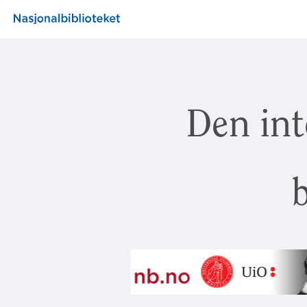
Den int
b