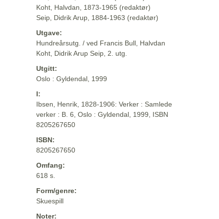
Koht, Halvdan, 1873-1965 (redaktør)
Seip, Didrik Arup, 1884-1963 (redaktør)
Utgave:
Hundreårsutg. / ved Francis Bull, Halvdan
Koht, Didrik Arup Seip, 2. utg.
Utgitt:
Oslo : Gyldendal, 1999
I:
Ibsen, Henrik, 1828-1906: Verker : Samlede
verker : B. 6, Oslo : Gyldendal, 1999, ISBN
8205267650
ISBN:
8205267650
Omfang:
618 s.
Form/genre:
Skuespill
Noter: