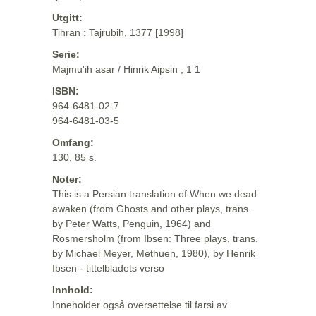
Utgitt:
Tihran : Tajrubih, 1377 [1998]
Serie:
Majmu'ih asar / Hinrik Aipsin ; 1 1
ISBN:
964-6481-02-7
964-6481-03-5
Omfang:
130, 85 s.
Noter:
This is a Persian translation of When we dead
awaken (from Ghosts and other plays, trans.
by Peter Watts, Penguin, 1964) and
Rosmersholm (from Ibsen: Three plays, trans.
by Michael Meyer, Methuen, 1980), by Henrik
Ibsen - tittelbladets verso
Innhold:
Inneholder også oversettelse til farsi av