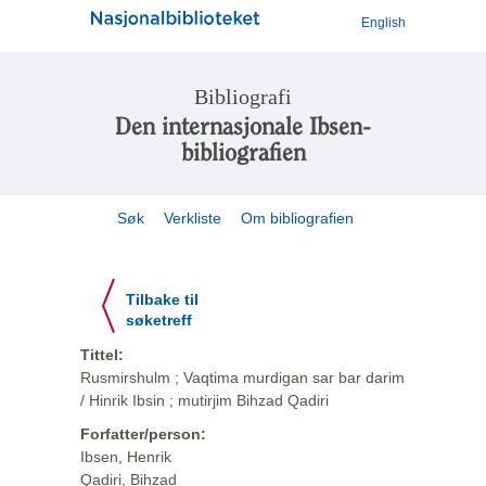
English
Bibliografi
Den internasjonale Ibsen-
bibliografien
Søk
Verkliste
Om bibliografien
Tilbake til
søketreff
Tittel:
Rusmirshulm ; Vaqtima murdigan sar bar darim
/ Hinrik Ibsin ; mutirjim Bihzad Qadiri
Forfatter/person:
Ibsen, Henrik
Qadiri, Bihzad