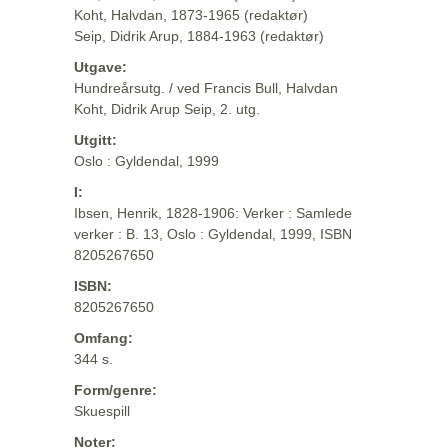
Koht, Halvdan, 1873-1965 (redaktør)
Seip, Didrik Arup, 1884-1963 (redaktør)
Utgave:
Hundreårsutg. / ved Francis Bull, Halvdan
Koht, Didrik Arup Seip, 2. utg.
Utgitt:
Oslo : Gyldendal, 1999
I:
Ibsen, Henrik, 1828-1906: Verker : Samlede
verker : B. 13, Oslo : Gyldendal, 1999, ISBN
8205267650
ISBN:
8205267650
Omfang:
344 s.
Form/genre:
Skuespill
Noter: