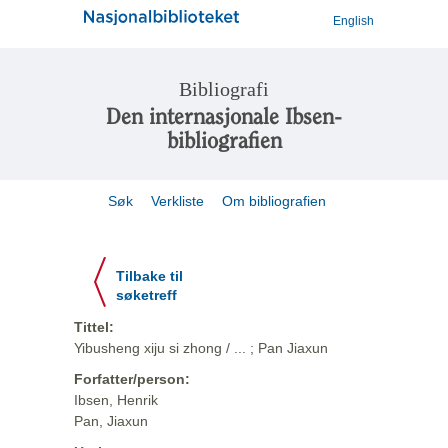
English
Bibliografi
Den internasjonale Ibsen-
bibliografien
Søk
Verkliste
Om bibliografien
Tilbake til
søketreff
Tittel:
Yibusheng xiju si zhong / ... ; Pan Jiaxun
Forfatter/person:
Ibsen, Henrik
Pan, Jiaxun