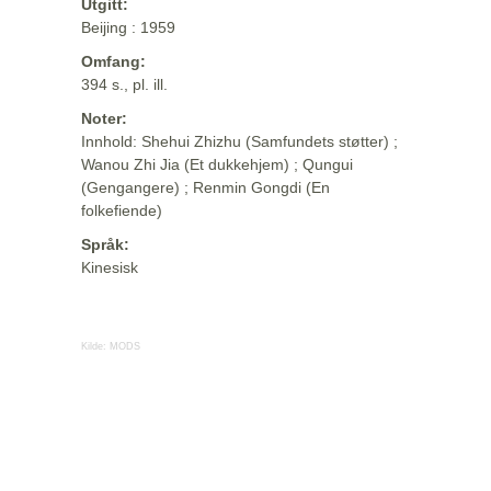
Utgitt:
Beijing : 1959
Omfang:
394 s., pl. ill.
Noter:
Innhold: Shehui Zhizhu (Samfundets støtter) ;
Wanou Zhi Jia (Et dukkehjem) ; Qungui
(Gengangere) ; Renmin Gongdi (En
folkefiende)
Språk:
Kinesisk
Kilde:
MODS