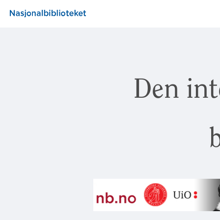
Den int
b