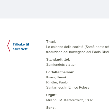
Tittel:
Tilbake til
Le colonne della società (Samfundets stöt
søketreff
traduzione dal norvegese del Paolo Rind
Standardtittel:
Samfundets støtter
Forfatter/person:
Ibsen, Henrik
Rindler, Paolo
Santarnecchi, Enrico Polese
Utgitt:
Milano : M. Kantorowicz, 1892
Serie: