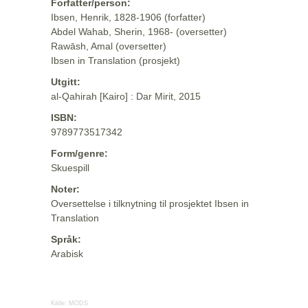
Forfatter/person:
Ibsen, Henrik, 1828-1906 (forfatter)
Abdel Wahab, Sherin, 1968- (oversetter)
Rawāsh, Amal (oversetter)
Ibsen in Translation (prosjekt)
Utgitt:
al-Qahirah [Kairo] : Dar Mirit, 2015
ISBN:
9789773517342
Form/genre:
Skuespill
Noter:
Oversettelse i tilknytning til prosjektet Ibsen in
Translation
Språk:
Arabisk
Kilde:
MODS