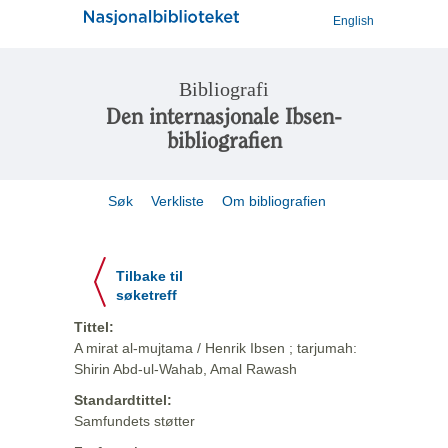
English
Bibliografi
Den internasjonale Ibsen-
bibliografien
Søk
Verkliste
Om bibliografien
Tilbake til
søketreff
Tittel:
A mirat al-mujtama / Henrik Ibsen ; tarjumah:
Shirin Abd-ul-Wahab, Amal Rawash
Standardtittel:
Samfundets støtter