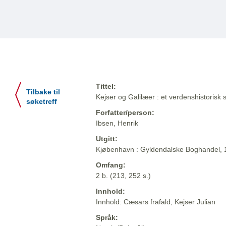
Tittel:
Tilbake til
Kejser og Galilæer : et verdenshistorisk 
søketreff
Forfatter/person:
Ibsen, Henrik
Utgitt:
Kjøbenhavn : Gyldendalske Boghandel,
Omfang:
2 b. (213, 252 s.)
Innhold:
Innhold: Cæsars frafald, Kejser Julian
Språk: