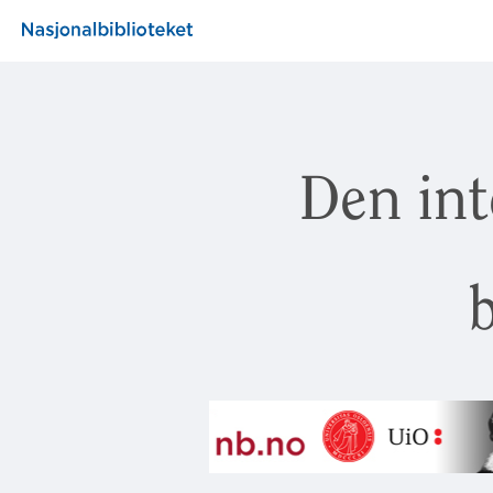
Den int
b