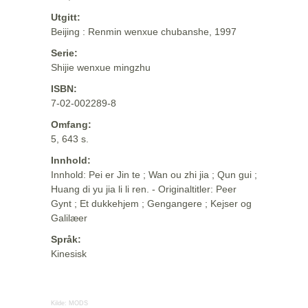
Utgitt:
Beijing : Renmin wenxue chubanshe, 1997
Serie:
Shijie wenxue mingzhu
ISBN:
7-02-002289-8
Omfang:
5, 643 s.
Innhold:
Innhold: Pei er Jin te ; Wan ou zhi jia ; Qun gui ;
Huang di yu jia li li ren. - Originaltitler: Peer
Gynt ; Et dukkehjem ; Gengangere ; Kejser og
Galilæer
Språk:
Kinesisk
Kilde:
MODS