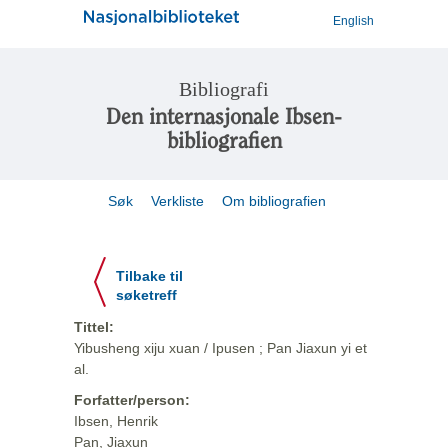
English
Bibliografi
Den internasjonale Ibsen-
bibliografien
Søk
Verkliste
Om bibliografien
Tilbake til
søketreff
Tittel:
Yibusheng xiju xuan / Ipusen ; Pan Jiaxun yi et
al.
Forfatter/person:
Ibsen, Henrik
Pan, Jiaxun