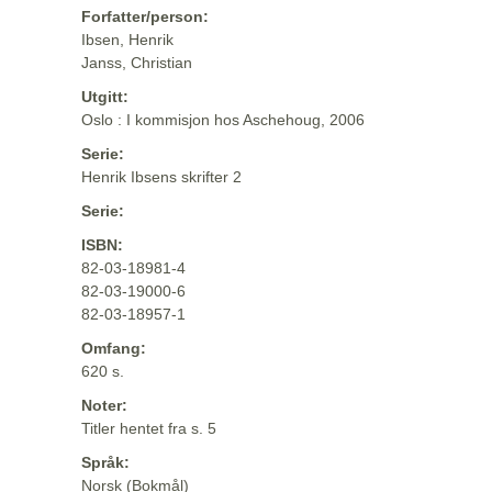
Forfatter/person:
Ibsen, Henrik
Janss, Christian
Utgitt:
Oslo : I kommisjon hos Aschehoug, 2006
Serie:
Henrik Ibsens skrifter 2
Serie:
ISBN:
82-03-18981-4
82-03-19000-6
82-03-18957-1
Omfang:
620 s.
Noter:
Titler hentet fra s. 5
Språk:
Norsk (Bokmål)