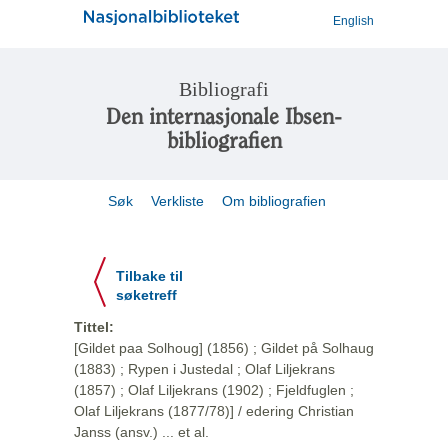
English
Bibliografi
Den internasjonale Ibsen-
bibliografien
Søk
Verkliste
Om bibliografien
Tilbake til
søketreff
Tittel:
[Gildet paa Solhoug] (1856) ; Gildet på Solhaug
(1883) ; Rypen i Justedal ; Olaf Liljekrans
(1857) ; Olaf Liljekrans (1902) ; Fjeldfuglen ;
Olaf Liljekrans (1877/78)] / edering Christian
Janss (ansv.) ... et al.