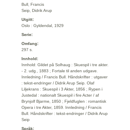
Bull, Francis
Seip, Didrik Arup
Utgitt:
Oslo : Gyldendal, 1929
Serie:
Omfang:
297 s.
Innhold:
Innhold: Gildet på Solhaug : Skuespil i tre akter.
- 2. udg., 1883 ; Fortale til anden udgave.
Innledning / Francis Bull. Håndskrifter : utgaver
: tekst-endringer / Didrik Arup Seip. Olaf
Liljekrans : Skuespil i 3 Akter, 1856 ; Rypen i
Justedal : nationalt Skuespil i fire Acter / af
Brynjolf Bjarme, 1850 ; Fjeldfuglen : romantisk
Opera i tre Akter, 1859. Innledning / Francis
Bull. Håndskrifter : tekst-endringer / Didrik Arup
Seip
Språk: