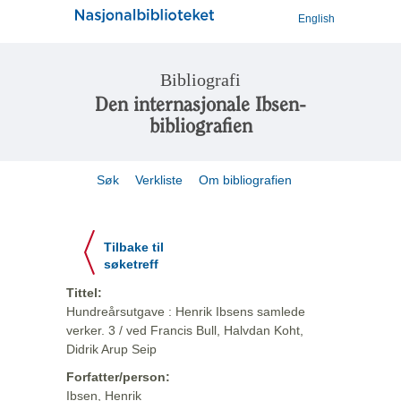
English
Bibliografi
Den internasjonale Ibsen-
bibliografien
Søk
Verkliste
Om bibliografien
Tilbake til
søketreff
Tittel:
Hundreårsutgave : Henrik Ibsens samlede
verker. 3 / ved Francis Bull, Halvdan Koht,
Didrik Arup Seip
Forfatter/person:
Ibsen, Henrik