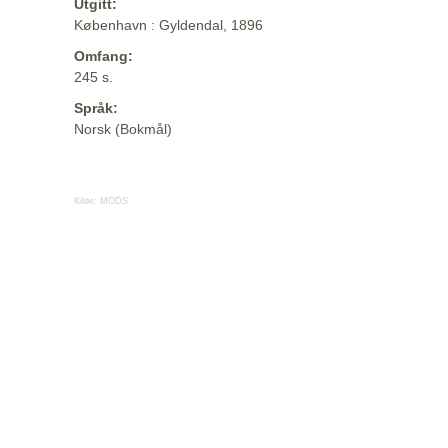
Utgitt:
København : Gyldendal, 1896
Omfang:
245 s.
Språk:
Norsk (Bokmål)
Kilde:
MODS