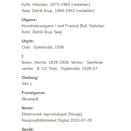
Koht, Halvdan, 1873-1965 (redaktør)
Seip, Didrik Arup, 1884-1963 (redaktør)
Utgave:
Hundreårsutgave / ved Francis Bull, Halvdan
Koht, Didrik Arup Seip
Utgitt:
Oslo : Gyldendal, 1936
I:
Ibsen, Henrik, 1828-1906: Verker : Samlede
verker : B. 13, Oslo : Gyldendal, 1928-57
Omfang:
344 s.
Form/genre:
Skuespill
Noter:
Elektronisk reproduksjon [Norge]
Nasjonalbiblioteket Digital 2010-07-28
Språk: