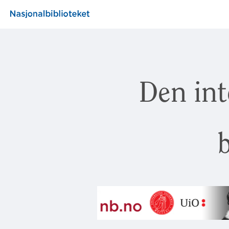
Den int
b