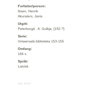
Forfatter/person:
Ibsen, Henrik
Akuraters, Janis
Utgitt:
Peterburgâ : A. Gulbja, [192-?]
Serie:
Uniwersalá biblioteka 153-155
Omfang:
166 s.
Språk:
Latvisk
Kilde:
MODS