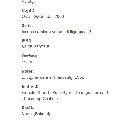
Ny utg.
Utgitt:
Oslo : Gyldendal, 2000
Serie:
Ibsens samlede verker i billigutgave 2
ISBN:
82-05-27077-5
Omfang:
456 s.
Noter:
1. utg. av denne 3-bindsutg. 1962
Innhold:
Innhold: Brand ; Peer Gynt ; De unges forbund
; Keiser og Galilæer
Språk:
Norsk (Bokmål)