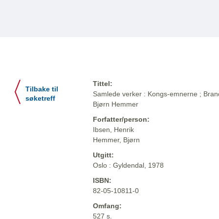
Tittel:
Tilbake til
Samlede verker : Kongs-emnerne ; Brand ;
søketreff
Bjørn Hemmer
Forfatter/person:
Ibsen, Henrik
Hemmer, Bjørn
Utgitt:
Oslo : Gyldendal, 1978
ISBN:
82-05-10811-0
Omfang:
527 s.