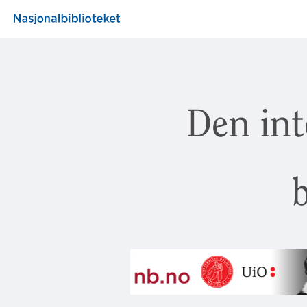
Den int
b