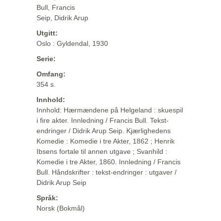
Bull, Francis
Seip, Didrik Arup
Utgitt:
Oslo : Gyldendal, 1930
Serie:
Omfang:
354 s.
Innhold:
Innhold: Hærmændene på Helgeland : skuespil
i fire akter. Innledning / Francis Bull. Tekst-
endringer / Didrik Arup Seip. Kjærlighedens
Komedie : Komedie i tre Akter, 1862 ; Henrik
Ibsens fortale til annen utgave ; Svanhild :
Komedie i tre Akter, 1860. Innledning / Francis
Bull. Håndskrifter : tekst-endringer : utgaver /
Didrik Arup Seip
Språk:
Norsk (Bokmål)