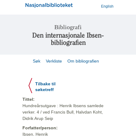
English
Bibliografi
Den internasjonale Ibsen-
bibliografien
Søk
Verkliste
Om bibliografien
Tilbake til
søketreff
Tittel:
Hundreårsutgave : Henrik Ibsens samlede
verker. 4 / ved Francis Bull, Halvdan Koht,
Didrik Arup Seip
Forfatter/person:
Ibsen, Henrik