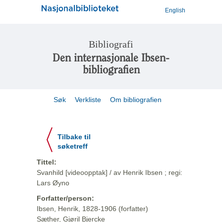
English
Bibliografi
Den internasjonale Ibsen-
bibliografien
Søk
Verkliste
Om bibliografien
Tilbake til
søketreff
Tittel:
Svanhild [videoopptak] / av Henrik Ibsen ; regi:
Lars Øyno
Forfatter/person:
Ibsen, Henrik, 1828-1906 (forfatter)
Sæther, Gjøril Bjercke