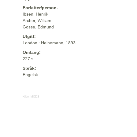
Forfatter/person:
Ibsen, Henrik
Archer, William
Gosse, Edmund
Utgitt:
London : Heinemann, 1893
Omfang:
227 s.
Språk:
Engelsk
Kilde:
MODS