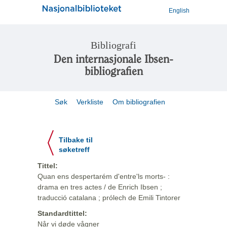
English
Bibliografi
Den internasjonale Ibsen-
bibliografien
Søk
Verkliste
Om bibliografien
Tilbake til
søketreff
Tittel:
Quan ens despertarém d'entre'ls morts- :
drama en tres actes / de Enrich Ibsen ;
traducció catalana ; prólech de Emili Tintorer
Standardtittel:
Når vi døde vågner