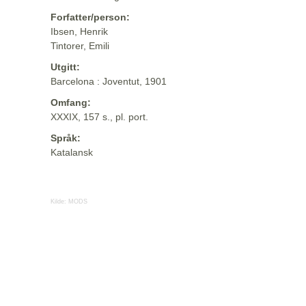
Forfatter/person:
Ibsen, Henrik
Tintorer, Emili
Utgitt:
Barcelona : Joventut, 1901
Omfang:
XXXIX, 157 s., pl. port.
Språk:
Katalansk
Kilde:
MODS