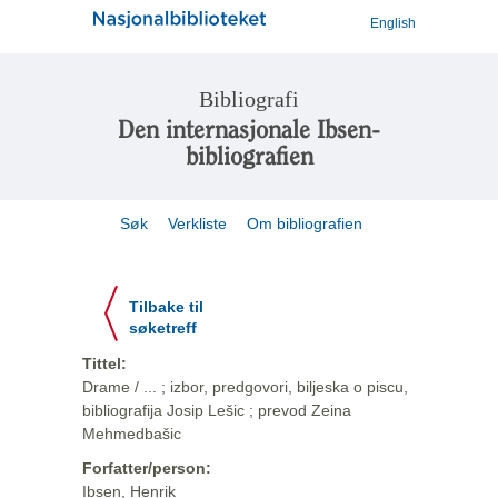
English
Bibliografi
Den internasjonale Ibsen-
bibliografien
Søk
Verkliste
Om bibliografien
Tilbake til
søketreff
Tittel:
Drame / ... ; izbor, predgovori, biljeska o piscu,
bibliografija Josip Lešic ; prevod Zeina
Mehmedbašic
Forfatter/person:
Ibsen, Henrik