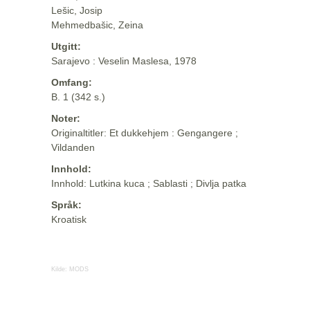
Lešic, Josip
Mehmedbašic, Zeina
Utgitt:
Sarajevo : Veselin Maslesa, 1978
Omfang:
B. 1 (342 s.)
Noter:
Originaltitler: Et dukkehjem : Gengangere ;
Vildanden
Innhold:
Innhold: Lutkina kuca ; Sablasti ; Divlja patka
Språk:
Kroatisk
Kilde:
MODS