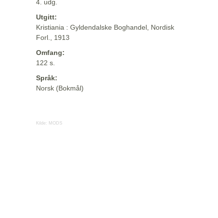
4. udg.
Utgitt:
Kristiania : Gyldendalske Boghandel, Nordisk
Forl., 1913
Omfang:
122 s.
Språk:
Norsk (Bokmål)
Kilde:
MODS