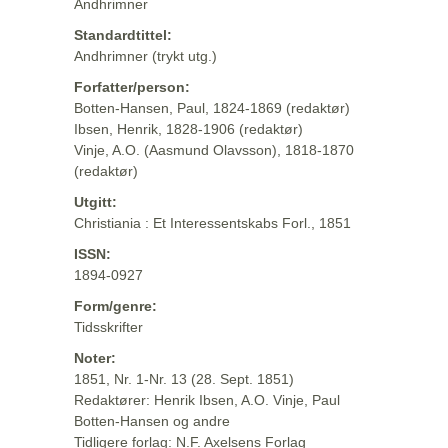
Andhrimner
Standardtittel:
Andhrimner (trykt utg.)
Forfatter/person:
Botten-Hansen, Paul, 1824-1869 (redaktør)
Ibsen, Henrik, 1828-1906 (redaktør)
Vinje, A.O. (Aasmund Olavsson), 1818-1870
(redaktør)
Utgitt:
Christiania : Et Interessentskabs Forl., 1851
ISSN:
1894-0927
Form/genre:
Tidsskrifter
Noter:
1851, Nr. 1-Nr. 13 (28. Sept. 1851)
Redaktører: Henrik Ibsen, A.O. Vinje, Paul
Botten-Hansen og andre
Tidligere forlag: N.F. Axelsens Forlag