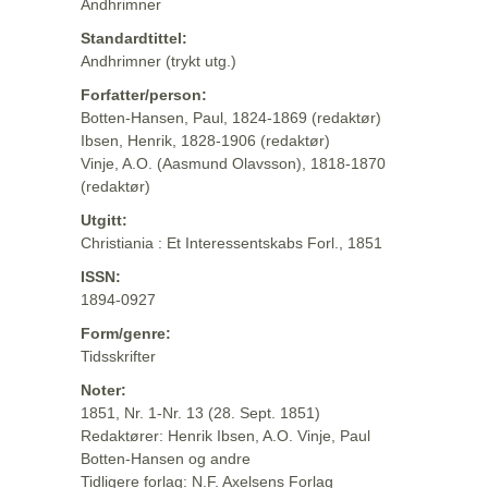
Andhrimner
Standardtittel:
Andhrimner (trykt utg.)
Forfatter/person:
Botten-Hansen, Paul, 1824-1869 (redaktør)
Ibsen, Henrik, 1828-1906 (redaktør)
Vinje, A.O. (Aasmund Olavsson), 1818-1870
(redaktør)
Utgitt:
Christiania : Et Interessentskabs Forl., 1851
ISSN:
1894-0927
Form/genre:
Tidsskrifter
Noter:
1851, Nr. 1-Nr. 13 (28. Sept. 1851)
Redaktører: Henrik Ibsen, A.O. Vinje, Paul
Botten-Hansen og andre
Tidligere forlag: N.F. Axelsens Forlag