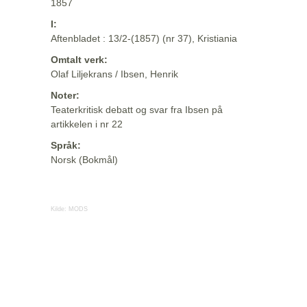
1857
I:
Aftenbladet : 13/2-(1857) (nr 37), Kristiania
Omtalt verk:
Olaf Liljekrans / Ibsen, Henrik
Noter:
Teaterkritisk debatt og svar fra Ibsen på
artikkelen i nr 22
Språk:
Norsk (Bokmål)
Kilde:
MODS