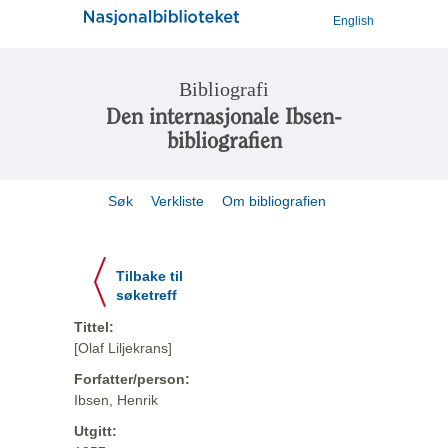
English
Bibliografi
Den internasjonale Ibsen-
bibliografien
Søk
Verkliste
Om bibliografien
Tilbake til
søketreff
Tittel:
[Olaf Liljekrans]
Forfatter/person:
Ibsen, Henrik
Utgitt: