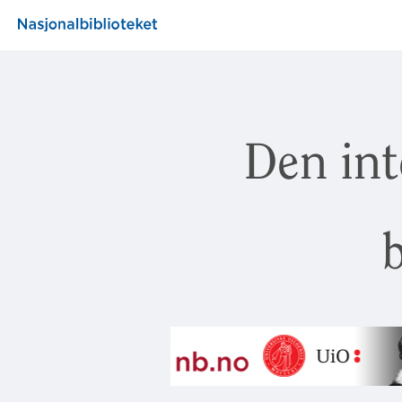
Den int
b