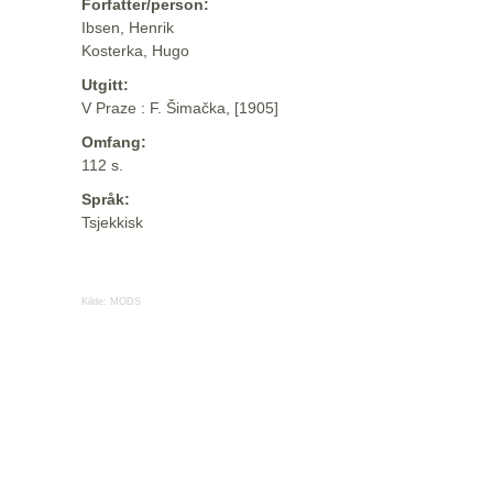
Forfatter/person:
Ibsen, Henrik
Kosterka, Hugo
Utgitt:
V Praze : F. Šimačka, [1905]
Omfang:
112 s.
Språk:
Tsjekkisk
Kilde:
MODS