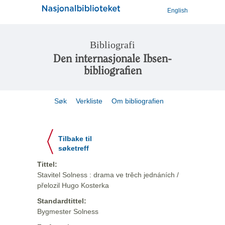
English
Bibliografi
Den internasjonale Ibsen-
bibliografien
Søk
Verkliste
Om bibliografien
Tilbake til
søketreff
Tittel:
Stavitel Solness : drama ve trěch jednáních /
přelozil Hugo Kosterka
Standardtittel:
Bygmester Solness