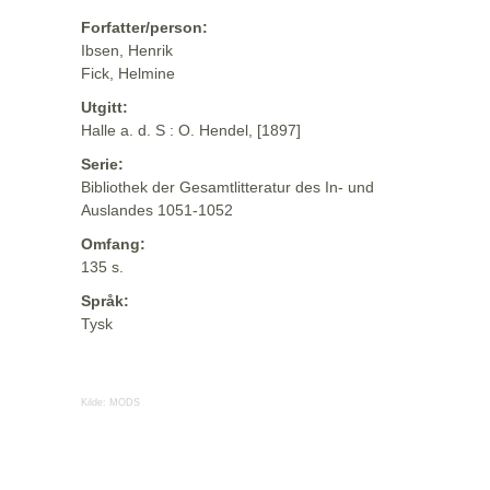
Forfatter/person:
Ibsen, Henrik
Fick, Helmine
Utgitt:
Halle a. d. S : O. Hendel, [1897]
Serie:
Bibliothek der Gesamtlitteratur des In- und
Auslandes 1051-1052
Omfang:
135 s.
Språk:
Tysk
Kilde:
MODS