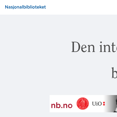
Den int
b