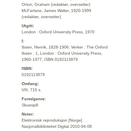
Orton, Graham (redaktør, oversetter)
McFarlane, James Walter, 1920-1999
(redaktør, oversetter)
Utgitt:
London : Oxford University Press, 1970
I:
Ibsen, Henrik, 1828-1906: Verker : The Oxford
Ibsen : 1, London : Oxford University Press,
1960-1977, ISBN 0192113879
ISBN:
0192113879
Omfang:
VIII, 715 s.
Form/genre:
Skuespill
Noter:
Elektronisk reproduksjon [Norge]
Nasjonalbiblioteket Digital 2010-04-08