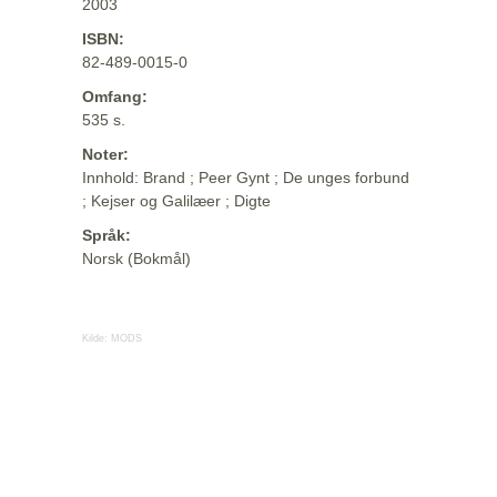
2003
ISBN:
82-489-0015-0
Omfang:
535 s.
Noter:
Innhold: Brand ; Peer Gynt ; De unges forbund
; Kejser og Galilæer ; Digte
Språk:
Norsk (Bokmål)
Kilde:
MODS