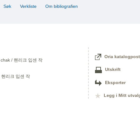
Søk
Verkliste
Om bibliografien
Oria katalogpost
Ipsen chak / 헨리크 입센 작
Utskrift
k / 헨리크 입센 작
Eksporter
Legg i Mitt utval