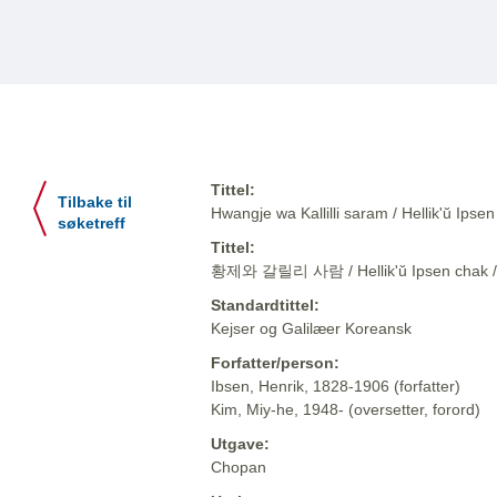
Tittel:
Tilbake til
Hwangje wa Kallilli saram / Hellik'ŭ 
søketreff
Tittel:
황제와 갈릴리 사람 / Hellik'ŭ Ipsen cha
Standardtittel:
Kejser og Galilæer Koreansk
Forfatter/person:
Ibsen, Henrik, 1828-1906 (forfatter)
Kim, Miy-he, 1948- (oversetter, forord)
Utgave:
Chopan