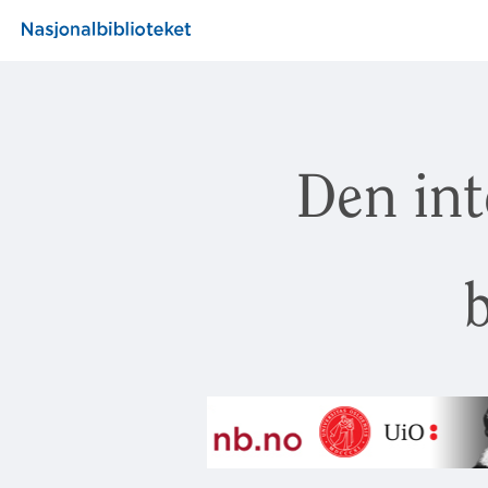
Den int
b