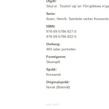
Utgitt:
Sŏul-si : Tosŏch´ulp´an Yŏn'gŭkkwa in'g
Serie:
Ibsen, Henrik: Samlede verker Koreansk
ISBN:
978-89-5786-827-0
978-89-5786-822-5
Omfang:
483 sider portretter
Form/genre:
Skuespill
Språk:
Koreansk
Originalspråk:
Norsk (Bokmål)
Kilde:
MODS