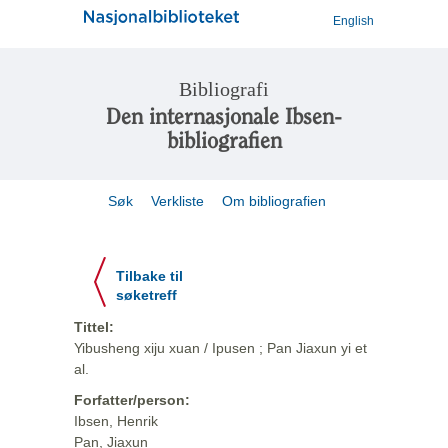
English
Bibliografi
Den internasjonale Ibsen-
bibliografien
Søk
Verkliste
Om bibliografien
Tilbake til
søketreff
Tittel:
Yibusheng xiju xuan / Ipusen ; Pan Jiaxun yi et
al.
Forfatter/person:
Ibsen, Henrik
Pan, Jiaxun