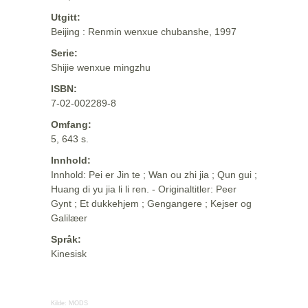
Utgitt:
Beijing : Renmin wenxue chubanshe, 1997
Serie:
Shijie wenxue mingzhu
ISBN:
7-02-002289-8
Omfang:
5, 643 s.
Innhold:
Innhold: Pei er Jin te ; Wan ou zhi jia ; Qun gui ;
Huang di yu jia li li ren. - Originaltitler: Peer
Gynt ; Et dukkehjem ; Gengangere ; Kejser og
Galilæer
Språk:
Kinesisk
Kilde:
MODS