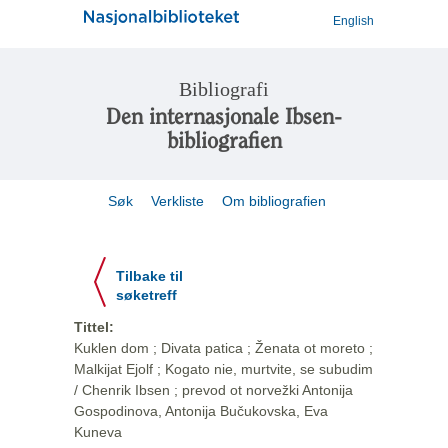
English
Bibliografi
Den internasjonale Ibsen-
bibliografien
Søk
Verkliste
Om bibliografien
Tilbake til
søketreff
Tittel:
Kuklen dom ; Divata patica ; Ženata ot moreto ;
Malkijat Ejolf ; Kogato nie, murtvite, se subudim
/ Chenrik Ibsen ; prevod ot norvežki Antonija
Gospodinova, Antonija Bučukovska, Eva
Kuneva