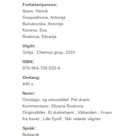
Forfatter/person:
Ibsen, Henrik
Gospodinova, Antonija
Bučukovska, Antonija
Kuneva, Eva
Ruskova, Elizarija
Utgitt:
Sofija : Chemus grup, 2010
ISBN:
978-954-758-020-6
Omfang:
446 s.
Noter:
Omslags- og smusstittel: Pet drami
Kommentarer: Elizaria Ruskova
Originaltitler: Et dukkehjem ; Vildanden ; Fruen
fra havet ; Lille Eyolf ; Når vidøde vågner
Språk:
Bulgarsk