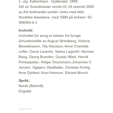
1. utg. København : Gyldendal, 1899
Del av Scandinavian words 01-18 utsendt 2004
av Ark bokhandel samlet i boks med tittel:
Nordiske klassikere, med ISBN på boksen: 82-
996094-6-1
Innhold:
Innholdet for øvrig er tekster fra forrige
århundreskifte av August Strindberg, Victoria
Benedictsson, Ola Hansson, Anne Charlotte
Lefler, Oscar Levertin, Selma Lagerlöf, Herman
Bang, Georg Brandes, Gustav Wied, Henrik
Pontoppidan, Holger Drachmann,Johannes V.
Jensen, Sigbjørn Obstfelder, Christian Krohg,
Arne Dybfest, Knut Hamsun, Edvard Munch
Språk:
Norsk (Bokmål)
Engelsk
Kilde:
MODS