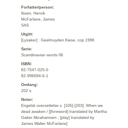
Forfatter/person:
Ibsen, Henrik
McFarlane, James
SAS
Utgitt:
[Lysaker] : Geelmuyden.Kiese, cop.1998
Serie:
Scandinavian words 06
ISBN:
82-7547-025-0
82-996094-6-1
Omfang:
202 s.
Noter:
Engelsk oversettelse s. [105]-[203]: When we
dead awaken / [[foreword] translated by Martha
Gaber Abrahamsen ; [play] translated by
James Walter McFarlane]