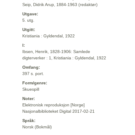
Seip, Didrik Arup, 1884-1963 (redaktør)
Utgave:
5. utg.
Utgitt:
Kristiania : Gyldendal, 1922
I:
Ibsen, Henrik, 1828-1906: Samlede
digterverker : 1, Kristiania : Gyldendal, 1922
Omfang:
397 s. port.
Form/genre:
Skuespill
Noter:
Elektronisk reproduksjon [Norge]
Nasjonalbiblioteket Digital 2017-02-21
Språk:
Norsk (Bokmål)