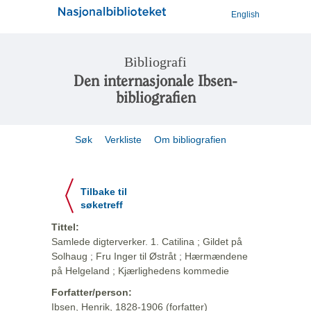
English
Bibliografi
Den internasjonale Ibsen-
bibliografien
Søk
Verkliste
Om bibliografien
Tilbake til
søketreff
Tittel:
Samlede digterverker. 1. Catilina ; Gildet på
Solhaug ; Fru Inger til Østråt ; Hærmændene
på Helgeland ; Kjærlighedens kommedie
Forfatter/person:
Ibsen, Henrik, 1828-1906 (forfatter)