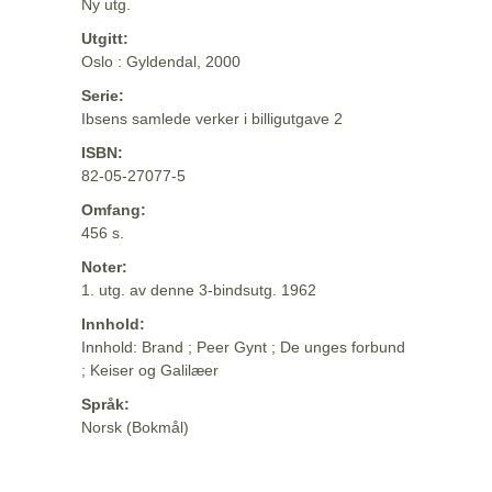
Ny utg.
Utgitt:
Oslo : Gyldendal, 2000
Serie:
Ibsens samlede verker i billigutgave 2
ISBN:
82-05-27077-5
Omfang:
456 s.
Noter:
1. utg. av denne 3-bindsutg. 1962
Innhold:
Innhold: Brand ; Peer Gynt ; De unges forbund
; Keiser og Galilæer
Språk:
Norsk (Bokmål)