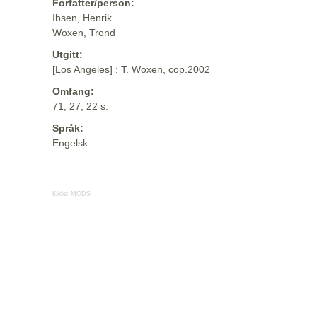
Forfatter/person:
Ibsen, Henrik
Woxen, Trond
Utgitt:
[Los Angeles] : T. Woxen, cop.2002
Omfang:
71, 27, 22 s.
Språk:
Engelsk
Kilde:
MODS