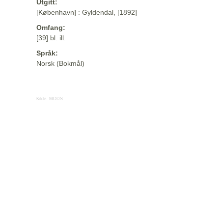
Utgitt:
[København] : Gyldendal, [1892]
Omfang:
[39] bl. ill.
Språk:
Norsk (Bokmål)
Kilde:
MODS