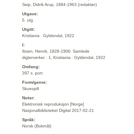
Seip, Didrik Arup, 1884-1963 (redaktør)
Utgave:
5. utg.
Utgitt:
Kristiania : Gyldendal, 1922
I:
Ibsen, Henrik, 1828-1906: Samlede
digterverker : 1, Kristiania : Gyldendal, 1922
Omfang:
397 s. port.
Form/genre:
Skuespill
Noter:
Elektronisk reproduksjon [Norge]
Nasjonalbiblioteket Digital 2017-02-21
Språk:
Norsk (Bokmål)