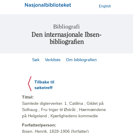
English
Bibliografi
Den internasjonale Ibsen-
bibliografien
Søk
Verkliste
Om bibliografien
Tilbake til
søketreff
Tittel:
Samlede digterverker. 1. Catilina ; Gildet på
Solhaug ; Fru Inger til Østråt ; Hærmændene
på Helgeland ; Kjærlighedens kommedie
Forfatter/person:
Ibsen, Henrik, 1828-1906 (forfatter)