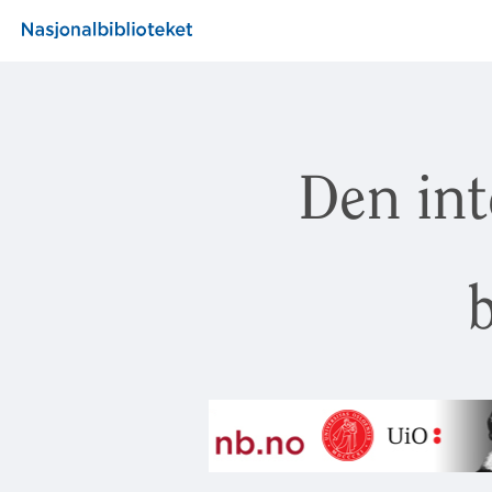
Den int
b