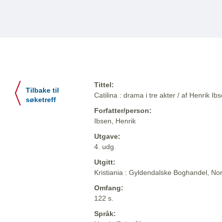
Tittel:
Tilbake til
Catilina : drama i tre akter / af Henrik Ib
søketreff
Forfatter/person:
Ibsen, Henrik
Utgave:
4. udg.
Utgitt:
Kristiania : Gyldendalske Boghandel, Nor
Omfang:
122 s.
Språk: