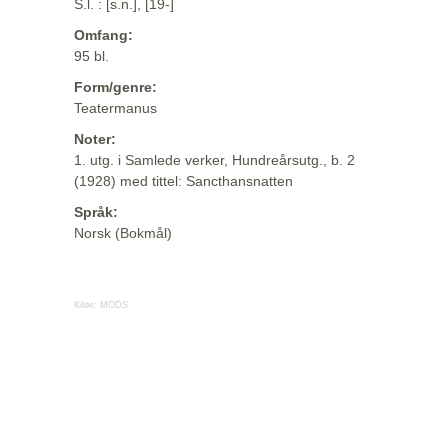
S.l. : [s.n.], [19-]
Omfang:
95 bl.
Form/genre:
Teatermanus
Noter:
1. utg. i Samlede verker, Hundreårsutg., b. 2
(1928) med tittel: Sancthansnatten
Språk:
Norsk (Bokmål)
Kilde:
MODS