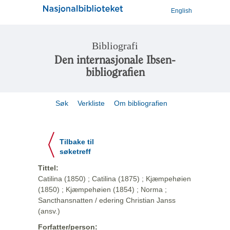
English
Bibliografi
Den internasjonale Ibsen-
bibliografien
Søk
Verkliste
Om bibliografien
Tilbake til
søketreff
Tittel:
Catilina (1850) ; Catilina (1875) ; Kjæmpehøien
(1850) ; Kjæmpehøien (1854) ; Norma ;
Sancthansnatten / edering Christian Janss
(ansv.)
Forfatter/person: